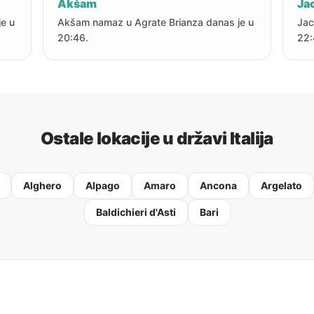
Akšam
Jac
je u
Akšam namaz u Agrate Brianza danas je u
Jac
20:46.
22:
Ostale lokacije u državi Italija
Alghero
Alpago
Amaro
Ancona
Argelato
Baldichieri d'Asti
Bari