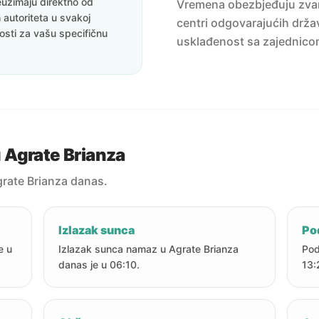
uzimaju direktno od
Vremena obezbjeđuju zvanič
 autoriteta u svakoj
centri odgovarajućih držav
nosti za vašu specifičnu
usklađenost sa zajednico
 Agrate Brianza
rate Brianza danas.
Izlazak sunca
Po
e u
Izlazak sunca namaz u Agrate Brianza
Pod
danas je u 06:10.
13: