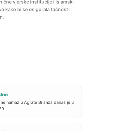
ne vjerske institucije i islamski
a kako bi se osigurala tačnost i
m.
dne
ne namaz u Agrate Brianza danas je u
29.