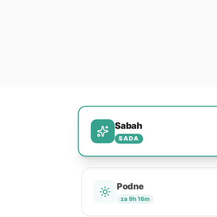
Sabah
SADA
Podne
za 9h 16m