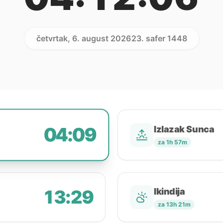
četvrtak, 6. august 2026
23. safer 1448
04:09
Izlazak Sunca
za 1h 57m
13:29
Ikindija
za 13h 21m