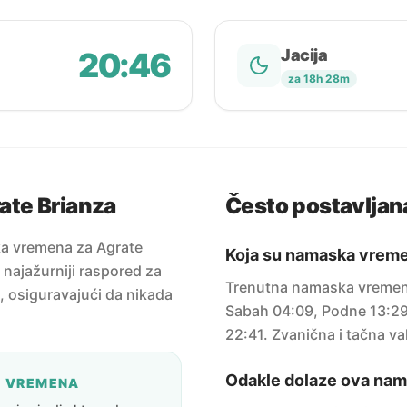
20:46
Jacija
za 18h 28m
ate Brianza
Često postavljana
ka vremena za Agrate
Koja su namaska vreme
a najažurniji raspored za
Trenutna namaska vremena
u, osiguravajući da nikada
Sabah 04:09, Podne 13:29, 
22:41. Zvanična i tačna vak
Odakle dolaze ova na
A VREMENA