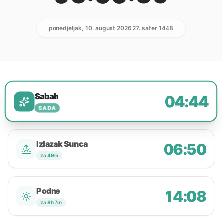
ponedjeljak, 10. august 2026
27. safer 1448
Sabah
04:44
SADA
Izlazak Sunca
06:50
za 49m
Podne
14:08
za 8h 7m