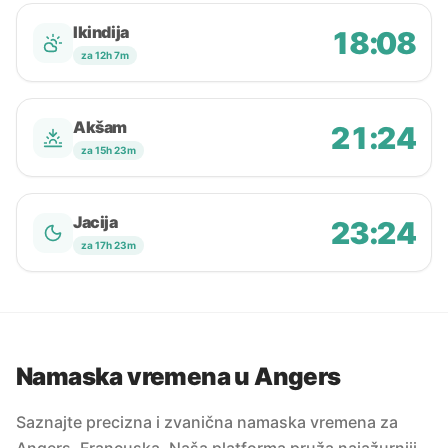
Ikindija
18:08
za 12h 7m
Akšam
21:24
za 15h 23m
Jacija
23:24
za 17h 23m
Namaska vremena u Angers
Saznajte precizna i zvanična namaska vremena za