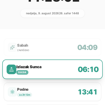
nedjelja, 9. august 2026
26. safer 1448
Sabah
04:09
ZAVRŠENO
Izlazak Sunca
06:10
SADA
Podne
13:41
za 2h 12m