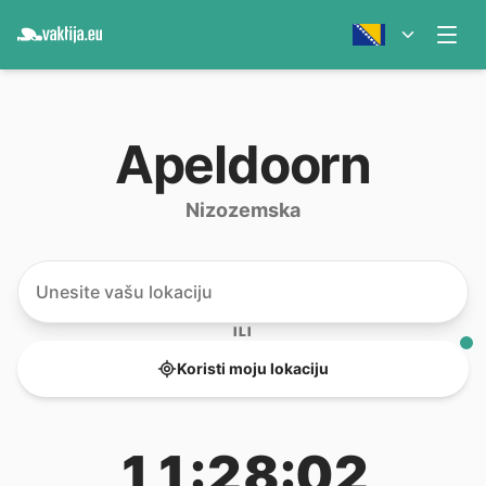
Apeldoorn
Nizozemska
ILI
Koristi moju lokaciju
11:28:02