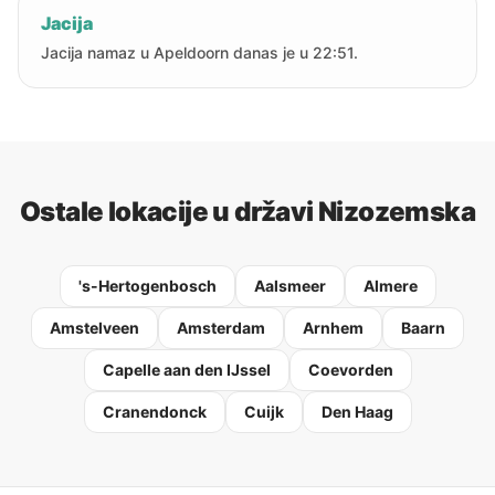
Jacija
Jacija namaz u Apeldoorn danas je u 22:51.
Ostale lokacije u državi Nizozemska
's-Hertogenbosch
Aalsmeer
Almere
Amstelveen
Amsterdam
Arnhem
Baarn
Capelle aan den IJssel
Coevorden
Cranendonck
Cuijk
Den Haag