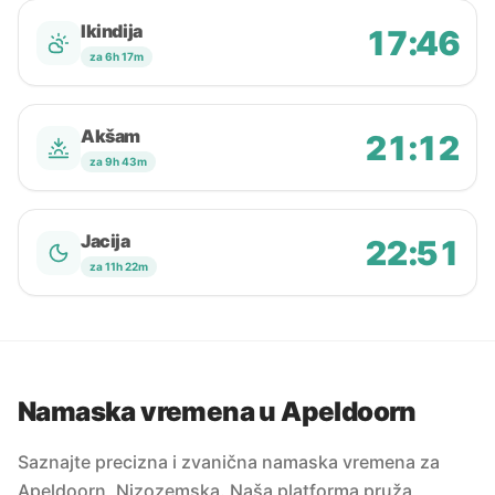
Ikindija
17:46
za 6h 17m
Akšam
21:12
za 9h 43m
Jacija
22:51
za 11h 22m
Namaska vremena u Apeldoorn
Saznajte precizna i zvanična namaska vremena za
Apeldoorn, Nizozemska. Naša platforma pruža