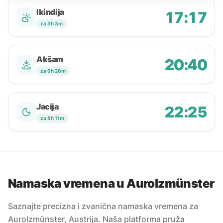
Ikindija
17:17
za 3h 3m
Akšam
20:40
za 6h 26m
Jacija
22:25
za 8h 11m
Namaska vremena u Aurolzmünster
Saznajte precizna i zvanična namaska vremena za
Aurolzmünster, Austrija. Naša platforma pruža