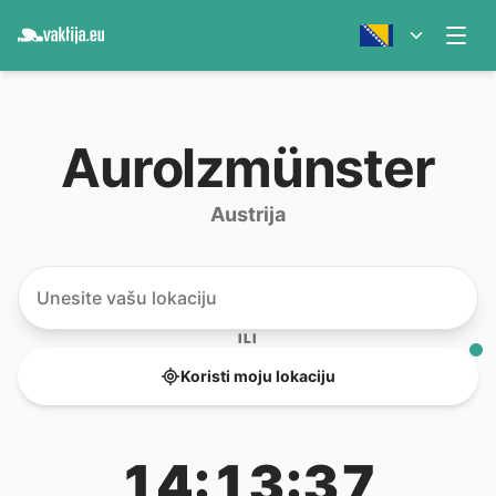
Aurolzmünster
Austrija
ILI
Koristi moju lokaciju
14:13:37