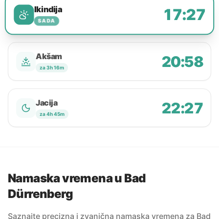
Ikindija
17:27
SADA
Akšam
20:58
za 3h 16m
Jacija
22:27
za 4h 45m
Namaska vremena u Bad
Dürrenberg
Saznajte precizna i zvanična namaska vremena za Bad