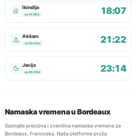
Ikindija
18:07
za 1h 28m
Akšam
21:22
za 4h 43m
Jacija
23:14
za 6h 35m
Namaska vremena u Bordeaux
Saznajte precizna i zvanična namaska vremena za
Bordeaux, Francuska. Naša platforma pruža