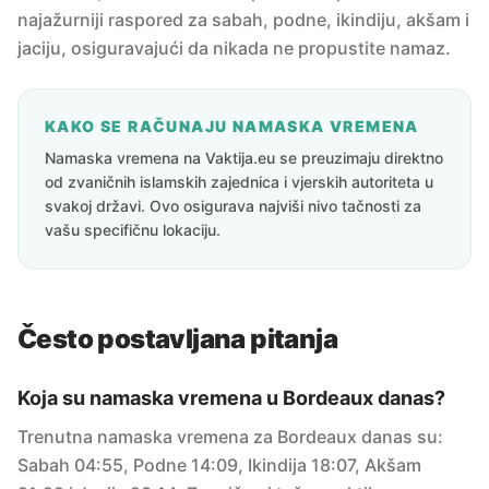
najažurniji raspored za sabah, podne, ikindiju, akšam i
jaciju, osiguravajući da nikada ne propustite namaz.
KAKO SE RAČUNAJU NAMASKA VREMENA
Namaska vremena na Vaktija.eu se preuzimaju direktno
od zvaničnih islamskih zajednica i vjerskih autoriteta u
svakoj državi. Ovo osigurava najviši nivo tačnosti za
vašu specifičnu lokaciju.
Često postavljana pitanja
Koja su namaska vremena u Bordeaux danas?
Trenutna namaska vremena za Bordeaux danas su:
Sabah 04:55, Podne 14:09, Ikindija 18:07, Akšam