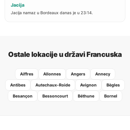
Jacija
Jacija namaz u Bordeaux danas je u 23:14.
Ostale lokacije u državi Francuska
Aiffres
Allonnes
Angers
Annecy
Antibes
Autechaux-Roide
Avignon
Bègles
Besançon
Bessoncourt
Béthune
Bornel