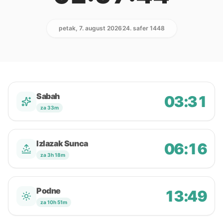
petak, 7. august 2026
24. safer 1448
Sabah
03:31
za 33m
Izlazak Sunca
06:16
za 3h 18m
Podne
13:49
za 10h 51m