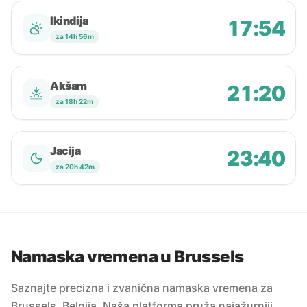
Ikindija
17:54
za 14h 56m
Akšam
21:20
za 18h 22m
Jacija
23:40
za 20h 42m
Namaska vremena u Brussels
Saznajte precizna i zvanična namaska vremena za
Brussels, Belgija. Naša platforma pruža najažurniji