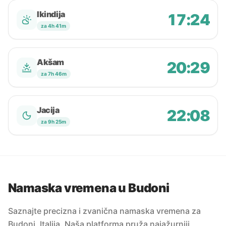
Ikindija
17:24
za 4h 41m
Akšam
20:29
za 7h 46m
Jacija
22:08
za 9h 25m
Namaska vremena u Budoni
Saznajte precizna i zvanična namaska vremena za
Budoni, Italija. Naša platforma pruža najažurniji