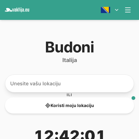
Budoni
Italija
ILI
Koristi moju lokaciju
12:42:01