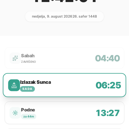
nedjelja, 9. august 2026
26. safer 1448
Sabah
04:40
ZAVRŠENO
Izlazak Sunca
06:25
SADA
Podne
13:27
za 44m