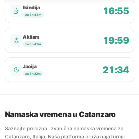
Ikindija
16:55
za 3h 43m
Akšam
19:59
za 6h 47m
Jacija
21:34
za 8h 22m
Namaska vremena u Catanzaro
Saznajte precizna i zvanična namaska vremena za
Catanzaro, Italija. Naša platforma pruža najažurniji