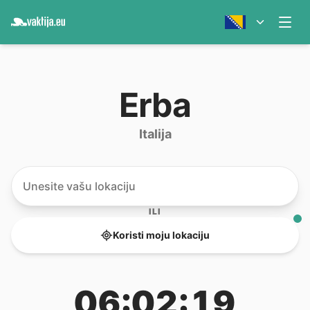
Erba
Italija
ILI
Koristi moju lokaciju
06:02:19