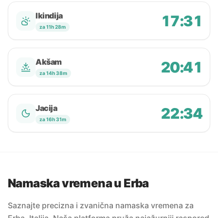
Ikindija
17:31
za 11h 28m
Akšam
20:41
za 14h 38m
Jacija
22:34
za 16h 31m
Namaska vremena u Erba
Saznajte precizna i zvanična namaska vremena za