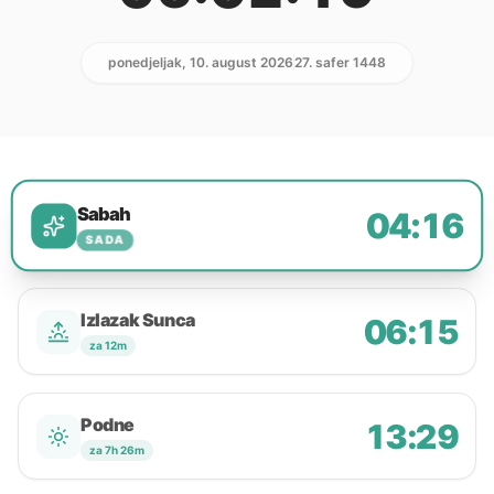
ponedjeljak, 10. august 2026
27. safer 1448
Sabah
04:16
SADA
Izlazak Sunca
06:15
za 12m
Podne
13:29
za 7h 26m