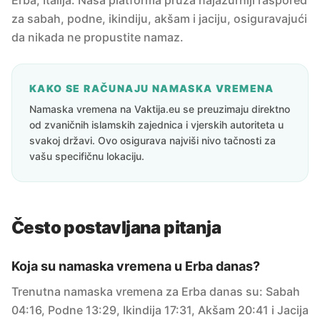
Erba, Italija. Naša platforma pruža najažurniji raspored
za sabah, podne, ikindiju, akšam i jaciju, osiguravajući
da nikada ne propustite namaz.
KAKO SE RAČUNAJU NAMASKA VREMENA
Namaska vremena na Vaktija.eu se preuzimaju direktno
od zvaničnih islamskih zajednica i vjerskih autoriteta u
svakoj državi. Ovo osigurava najviši nivo tačnosti za
vašu specifičnu lokaciju.
Često postavljana pitanja
Koja su namaska vremena u Erba danas?
Trenutna namaska vremena za Erba danas su: Sabah
04:16, Podne 13:29, Ikindija 17:31, Akšam 20:41 i Jacija