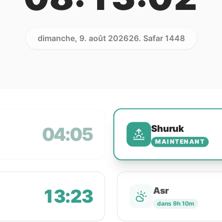
dimanche, 9. août 2026
26. Safar 1448
Shuruk
04:05
MAINTENANT
13:23
Asr
dans 9h 10m