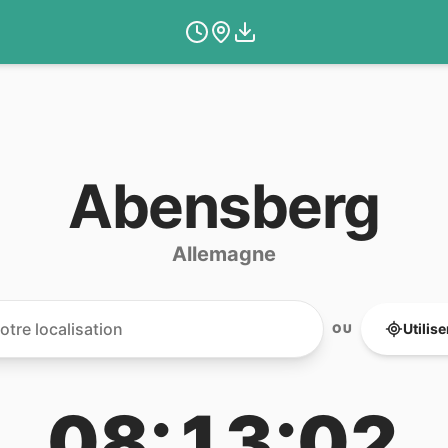
Abensberg
Allemagne
Utilis
OU
08:13:02