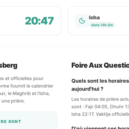
20:47
Icha
dans 14h 3m
sberg
Foire Aux Questi
 et officielles pour
Quels sont les horaire
me fournit le calendrier
aujourd'hui ?
Asr, le Maghrib et l'Isha,
Les horaires de prière ac
une prière.
sont : Fajr 04:05, Dhuhr 1
Isha 22:17. Vaktija officiell
ÈRE SONT
D'où viennent ces horai