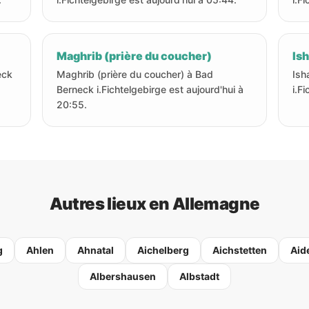
Maghrib (prière du coucher)
Ish
eck
Maghrib (prière du coucher) à Bad
Ish
Berneck i.Fichtelgebirge est aujourd'hui à
i.F
20:55.
Autres lieux en Allemagne
g
Ahlen
Ahnatal
Aichelberg
Aichstetten
Aid
Albershausen
Albstadt