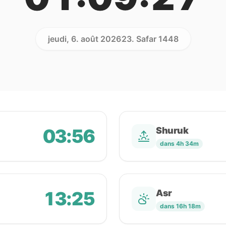
jeudi, 6. août 2026
23. Safar 1448
03:56
Shuruk
dans 4h 34m
13:25
Asr
dans 16h 18m