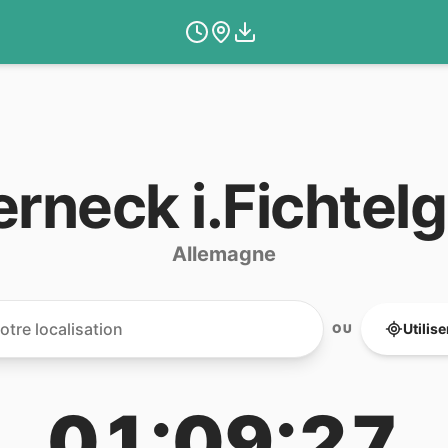
rneck i.Fichtel
Allemagne
Utilis
OU
01:09:27