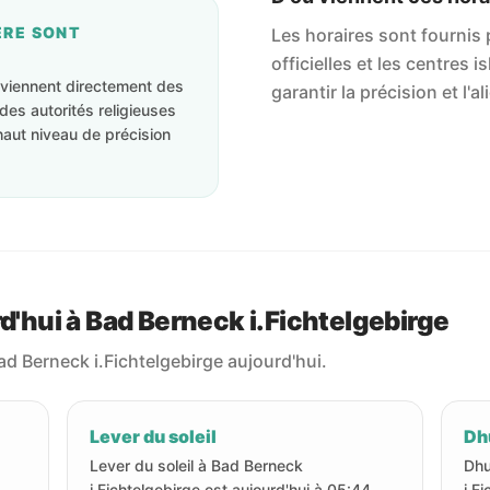
ÈRE SONT
Les horaires sont fournis p
officielles et les centres 
roviennent directement des
garantir la précision et l
des autorités religieuses
haut niveau de précision
rd'hui à Bad Berneck i.Fichtelgebirge
ad Berneck i.Fichtelgebirge aujourd'hui.
Lever du soleil
Dhu
Lever du soleil à Bad Berneck
Dhu
.
i.Fichtelgebirge est aujourd'hui à 05:44.
i.F