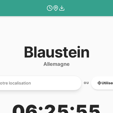
Blaustein
Allemagne
Utilis
OU
06:25:55