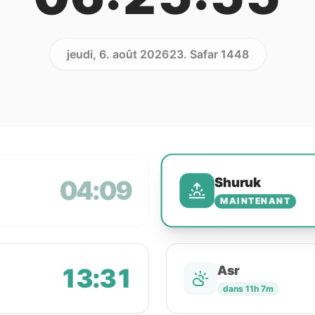
jeudi, 6. août 2026
23. Safar 1448
Shuruk
04:09
MAINTENANT
13:31
Asr
dans 11h 7m