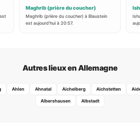
Maghrib (prière du coucher)
Ish
 est
Maghrib (prière du coucher) à Blaustein
Ish
est aujourd'hui à 20:57.
auj
Autres lieux en Allemagne
g
Ahlen
Ahnatal
Aichelberg
Aichstetten
Aid
Albershausen
Albstadt