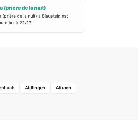
a (prière de la nuit)
a (prière de la nuit) à Blaustein est
ourd'hui à 22:27.
enbach
Aidlingen
Aitrach