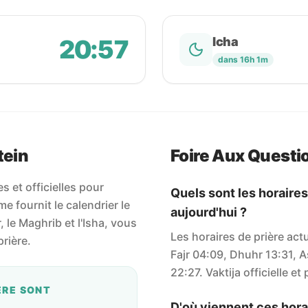
20:57
Icha
dans 16h 1m
tein
Foire Aux Questi
 et officielles pour
Quels sont les horaires
e fournit le calendrier le
aujourd'hui ?
r, le Maghrib et l'Isha, vous
Les horaires de prière act
rière.
Fajr 04:09, Dhuhr 13:31, A
22:27. Vaktija officielle et 
ÈRE SONT
D'où viennent ces horai