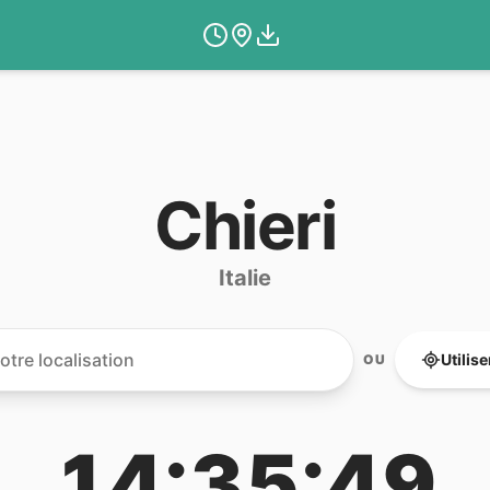
Chieri
Italie
Utilis
OU
14:35:49