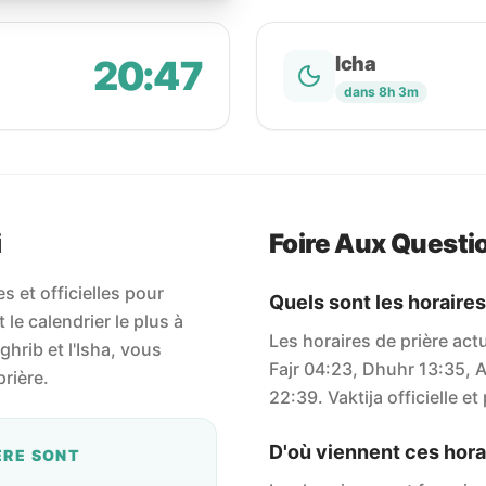
20:47
Icha
dans 8h 3m
i
Foire Aux Questi
 et officielles pour
Quels sont les horaires
t le calendrier le plus à
Les horaires de prière act
aghrib et l'Isha, vous
Fajr 04:23, Dhuhr 13:35, A
rière.
22:39. Vaktija officielle et
D'où viennent ces horai
ÈRE SONT