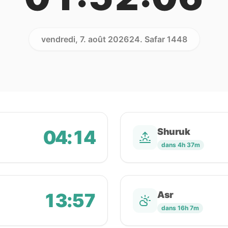
vendredi, 7. août 2026
24. Safar 1448
04:14
Shuruk
dans 4h 37m
13:57
Asr
dans 16h 7m