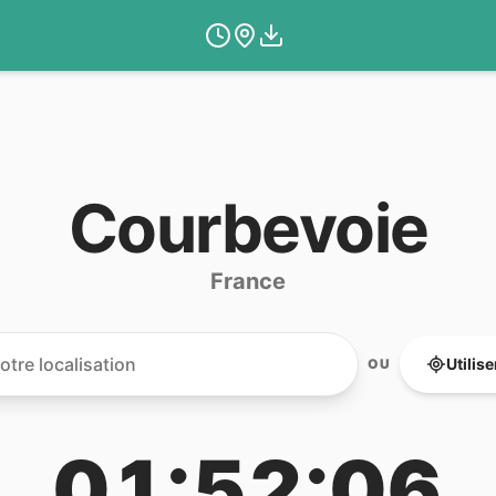
Courbevoie
France
Utilis
OU
01:52:06