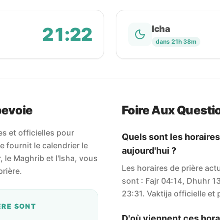
21:22
Icha
dans 21h 38m
bevoie
Foire Aux Questi
 et officielles pour
Quels sont les horaire
fournit le calendrier le
aujourd'hui ?
r, le Maghrib et l'Isha, vous
Les horaires de prière ac
rière.
sont : Fajr 04:14, Dhuhr 1
23:31. Vaktija officielle et 
ÈRE SONT
D'où viennent ces horai