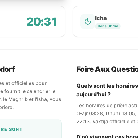
20:31
Icha
dans 8h 1m
sdorf
Foire Aux Questi
 et officielles pour
Quels sont les horaires
 fournit le calendrier le
aujourd'hui ?
r, le Maghrib et l'Isha, vous
Les horaires de prière act
rière.
: Fajr 03:28, Dhuhr 13:05,
22:13. Vaktija officielle et
ÈRE SONT
D'où viennent ces horai