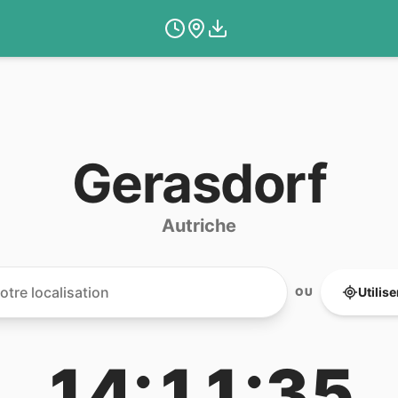
Gerasdorf
Autriche
Utilis
OU
14:11:35