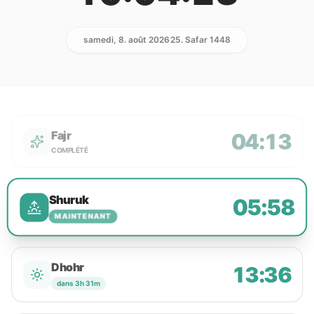
samedi, 8. août 2026
25. Safar 1448
Fajr
04:13
COMPLÉTÉ
Shuruk
05:58
MAINTENANT
Dhohr
13:36
dans 3h 31m