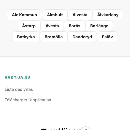
Ale Kommun
Älmhult
Alvesta
Älvkarleby
Åstorp
Avesta
Borås
Borlänge
Botkyrka
Bromölla
Danderyd
Eslöv
VAKTIJA.EU
Liste des villes
Télécharger l'application