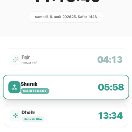
samedi, 8. août 2026
25. Safar 1448
Fajr
04:13
COMPLÉTÉ
Shuruk
05:58
MAINTENANT
Dhohr
13:34
dans 2h 18m