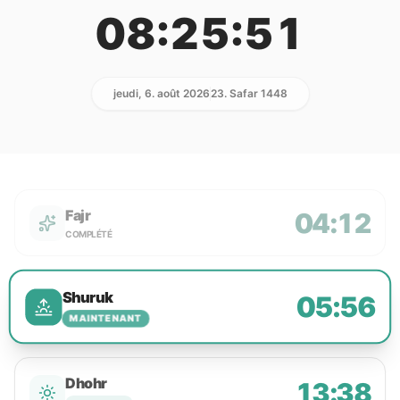
08:25:51
jeudi, 6. août 2026
23. Safar 1448
Fajr
04:12
COMPLÉTÉ
Shuruk
05:56
MAINTENANT
Dhohr
13:38