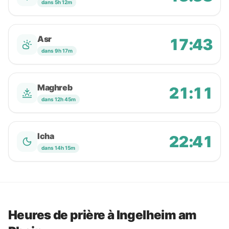
dans 5h 12m
Asr
17:43
dans 9h 17m
Maghreb
21:11
dans 12h 45m
Icha
22:41
dans 14h 15m
Heures de prière à Ingelheim am