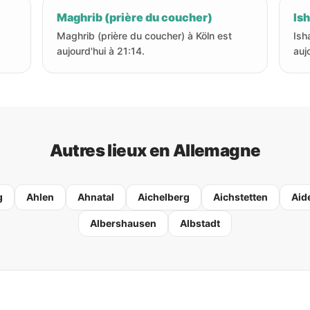
Maghrib (prière du coucher)
Ish
Maghrib (prière du coucher) à Köln est
Isha
aujourd'hui à 21:14.
auj
Autres lieux en Allemagne
g
Ahlen
Ahnatal
Aichelberg
Aichstetten
Aid
Albershausen
Albstadt