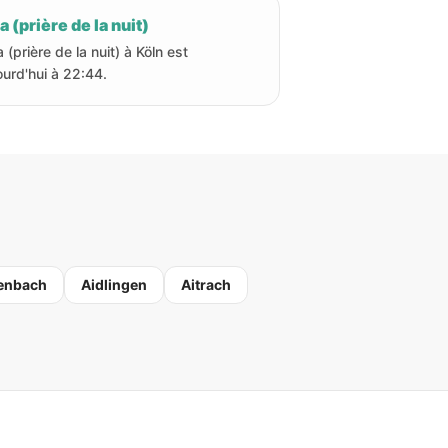
a (prière de la nuit)
 (prière de la nuit) à Köln est
ourd'hui à 22:44.
enbach
Aidlingen
Aitrach