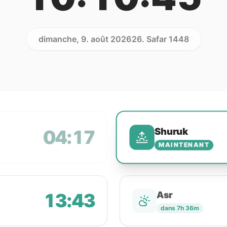
dimanche, 9. août 2026
26. Safar 1448
Shuruk
04:17
MAINTENANT
13:43
Asr
dans 7h 36m