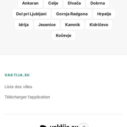
Ankaran
Celje
Divača
Dobrna
Dol pri Ljubljani
Gornja Radgona
Hrpelje
Idrija
Jesenice
Kamnik
Kidričevo
Kočevje
VAKTIJA.EU
Liste des villes
Télécharger l'application