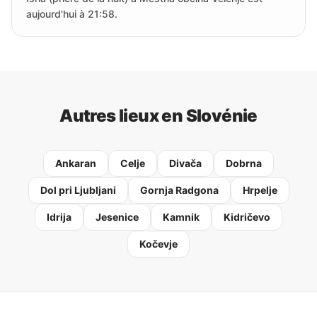
aujourd'hui à 21:58.
Autres lieux en Slovénie
Ankaran
Celje
Divača
Dobrna
Dol pri Ljubljani
Gornja Radgona
Hrpelje
Idrija
Jesenice
Kamnik
Kidričevo
Kočevje