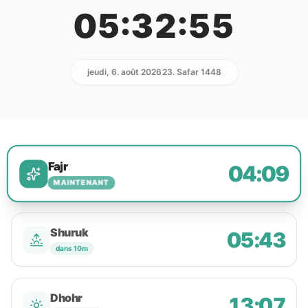
05:32:55
jeudi, 6. août 2026
23. Safar 1448
Fajr
04:09
MAINTENANT
Shuruk
05:43
dans 10m
Dhohr
13:07