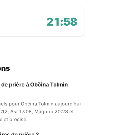
21:58
ons
 de prière à Občina Tolmin
uels pour Občina Tolmin aujourd'hui
3:12, Asr 17:08, Maghrib 20:28 et
le et précise.
res de prière ?