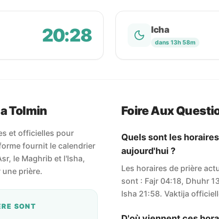
20:28
Icha
dans 13h 58m
na Tolmin
Foire Aux Questi
 et officielles pour
Quels sont les horaires
orme fournit le calendrier
aujourd'hui ?
Asr, le Maghrib et l'Isha,
Les horaires de prière act
une prière.
sont : Fajr 04:18, Dhuhr 1
Isha 21:58. Vaktija officiel
ÈRE SONT
D'où viennent ces horai