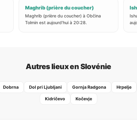
Maghrib (prière du coucher)
Ish
Maghrib (prière du coucher) à Občina
Ish
Tolmin est aujourd'hui à 20:28.
auj
Autres lieux en Slovénie
Dobrna
Dol pri Ljubljani
Gornja Radgona
Hrpelje
Kidričevo
Kočevje