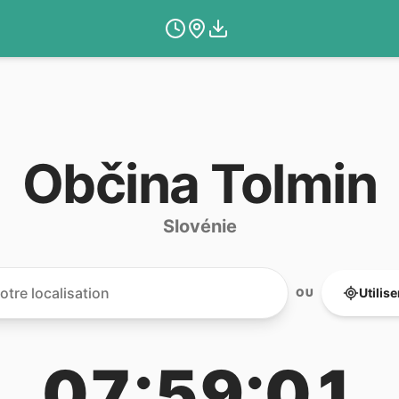
Občina Tolmin
Slovénie
Utilis
OU
07:59:01