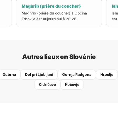
Maghrib (prière du coucher)
Ish
Maghrib (prière du coucher) à Občina
Ish
Trbovlje est aujourd'hui à 20:28.
est
Autres lieux en Slovénie
Dobrna
Dol pri Ljubljani
Gornja Radgona
Hrpelje
Kidričevo
Kočevje