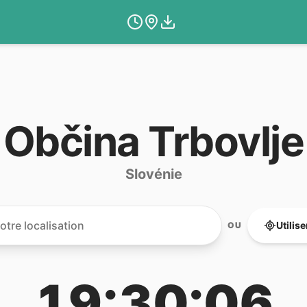
Občina Trbovlje
Slovénie
Utilis
OU
19:30:06