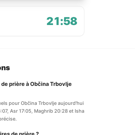
21:58
ons
 de prière à Občina Trbovlje
uels pour Občina Trbovlje aujourd'hui
3:07, Asr 17:05, Maghrib 20:28 et Isha
 précise.
res de prière ?