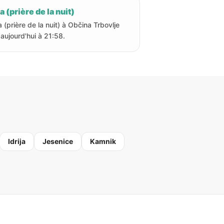
a (prière de la nuit)
a (prière de la nuit) à Občina Trbovlje
 aujourd'hui à 21:58.
Idrija
Jesenice
Kamnik