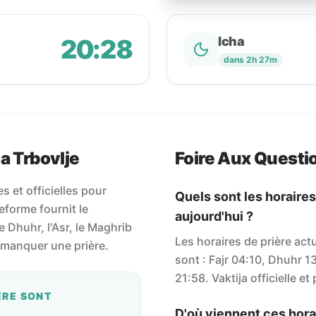
20:28
Icha
dans 2h 27m
a Trbovlje
Foire Aux Questi
 et officielles pour
Quels sont les horaires
eforme fournit le
aujourd'hui ?
le Dhuhr, l'Asr, le Maghrib
Les horaires de prière act
s manquer une prière.
sont : Fajr 04:10, Dhuhr 1
21:58. Vaktija officielle et
ÈRE SONT
D'où viennent ces horai