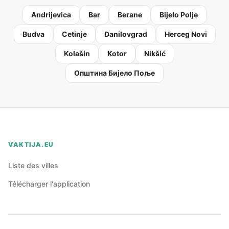
Andrijevica
Bar
Berane
Bijelo Polje
Budva
Cetinje
Danilovgrad
Herceg Novi
Kolašin
Kotor
Nikšić
Oпштина Бијело Поље
VAKTIJA.EU
Liste des villes
Télécharger l'application