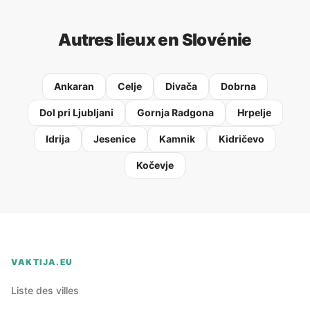
Autres lieux en Slovénie
Ankaran
Celje
Divača
Dobrna
Dol pri Ljubljani
Gornja Radgona
Hrpelje
Idrija
Jesenice
Kamnik
Kidričevo
Kočevje
VAKTIJA.EU
Liste des villes