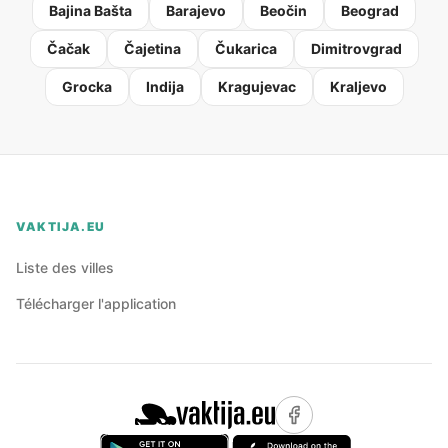
Bajina Bašta
Barajevo
Beočin
Beograd
Čačak
Čajetina
Čukarica
Dimitrovgrad
Grocka
Indija
Kragujevac
Kraljevo
VAKTIJA.EU
Liste des villes
Télécharger l'application