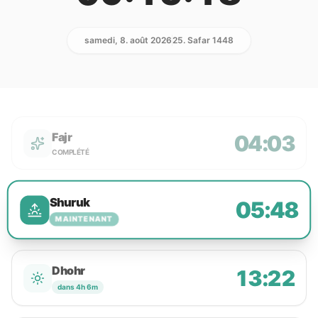
samedi, 8. août 2026
25. Safar 1448
Fajr
04:03
COMPLÉTÉ
Shuruk
05:48
MAINTENANT
Dhohr
13:22
dans 4h 6m