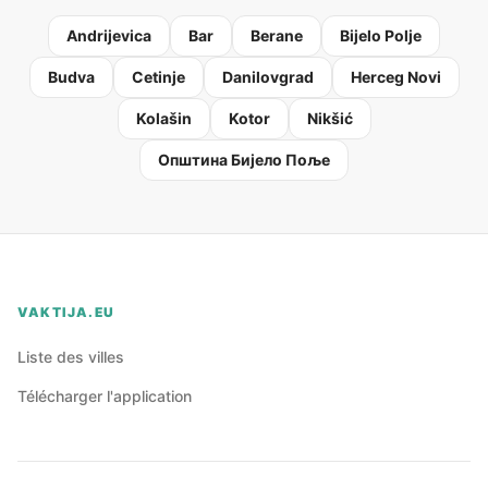
Andrijevica
Bar
Berane
Bijelo Polje
Budva
Cetinje
Danilovgrad
Herceg Novi
Kolašin
Kotor
Nikšić
Oпштина Бијело Поље
VAKTIJA.EU
Liste des villes
Télécharger l'application