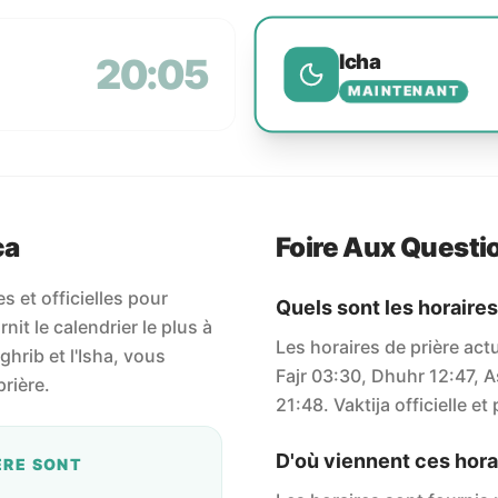
Icha
20:05
MAINTENANT
ca
Foire Aux Questi
 et officielles pour
Quels sont les horaires
nit le calendrier le plus à
Les horaires de prière act
aghrib et l'Isha, vous
Fajr 03:30, Dhuhr 12:47, A
rière.
21:48. Vaktija officielle et
D'où viennent ces horai
ÈRE SONT