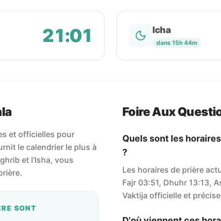
21:01
Icha
dans 15h 44m
ala
Foire Aux Questi
 et officielles pour
Quels sont les horaires
nit le calendrier le plus à
?
aghrib et l'Isha, vous
Les horaires de prière act
rière.
Fajr 03:51, Dhuhr 13:13, A
Vaktija officielle et précise
ÈRE SONT
D'où viennent ces horai