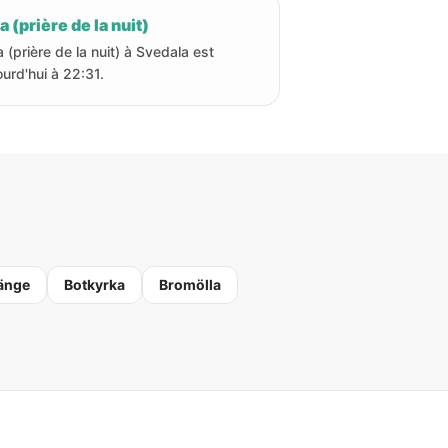
a (prière de la nuit)
a (prière de la nuit) à Svedala est
ourd'hui à 22:31.
änge
Botkyrka
Bromölla