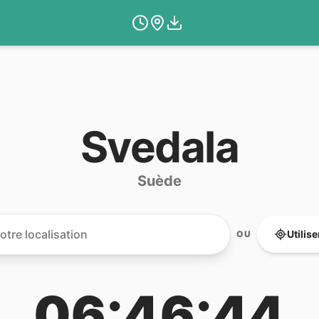
Svedala
Suède
Utilis
OU
06:46:44