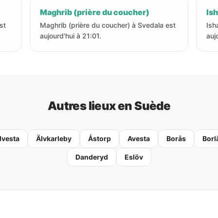
Maghrib (prière du coucher)
Ish
st
Maghrib (prière du coucher) à Svedala est
Ish
aujourd'hui à 21:01.
auj
Autres lieux en Suède
lvesta
Älvkarleby
Åstorp
Avesta
Borås
Borl
Danderyd
Eslöv