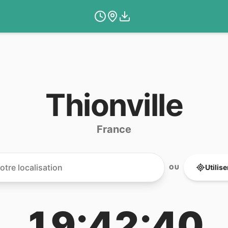
Thionville
France
Utilis
OU
19:42:40