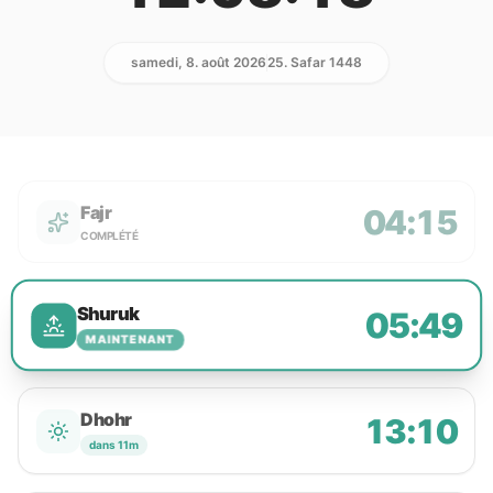
samedi, 8. août 2026
25. Safar 1448
Fajr
04:15
COMPLÉTÉ
Shuruk
05:49
MAINTENANT
Dhohr
13:10
dans 11m