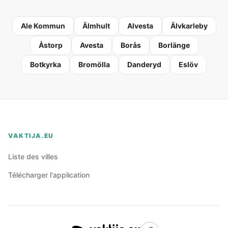
Ale Kommun
Älmhult
Alvesta
Älvkarleby
Åstorp
Avesta
Borås
Borlänge
Botkyrka
Bromölla
Danderyd
Eslöv
VAKTIJA.EU
Liste des villes
Télécharger l'application