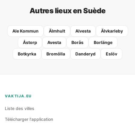
Autres lieux en Suède
Ale Kommun
Älmhult
Alvesta
Älvkarleby
Åstorp
Avesta
Borås
Borlänge
Botkyrka
Bromölla
Danderyd
Eslöv
VAKTIJA.EU
Liste des villes
Télécharger l'application