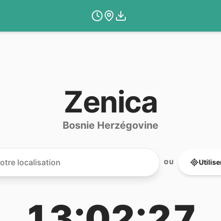
Zenica
Bosnie Herzégovine
Utilis
OU
13:02:27