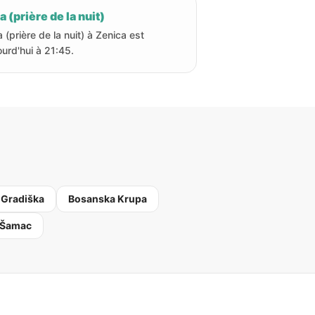
a (prière de la nuit)
a (prière de la nuit) à Zenica est
ourd'hui à 21:45.
 Gradiška
Bosanska Krupa
 Šamac