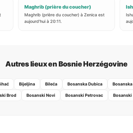
Maghrib (prière du coucher)
Ish
t
Maghrib (prière du coucher) à Zenica est
Ish
aujourd'hui à 20:11.
auj
Autres lieux en Bosnie Herzégovine
ihać
Bijeljina
Bileća
Bosanska Dubica
Bosanska
ski Brod
Bosanski Novi
Bosanski Petrovac
Bosanski