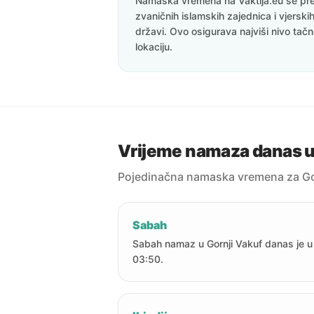
Namaska vremena na Vaktija.eu se pre
zvaničnih islamskih zajednica i vjerskih
državi. Ovo osigurava najviši nivo tač
lokaciju.
Vrijeme namaza danas u
Pojedinačna namaska vremena za Go
Sabah
Sabah namaz u Gornji Vakuf danas je u
03:50.