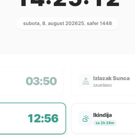
subota, 8. august 2026
25. safer 1448
03:50
Izlazak Sunca
ZAVRŠENO
12:56
Ikindija
za 2h 26m