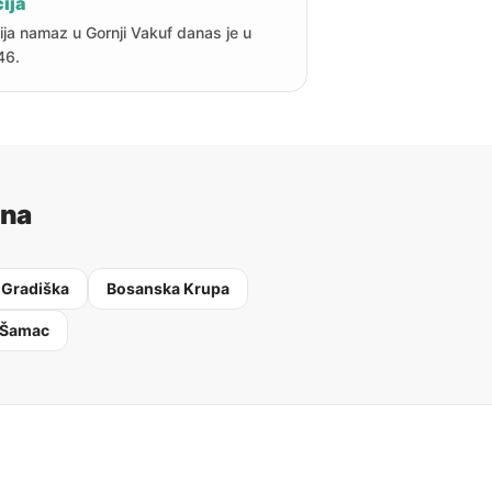
ija
ija namaz u Gornji Vakuf danas je u
46.
ina
 Gradiška
Bosanska Krupa
 Šamac