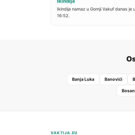
Ikindija
Ikindija namaz u Gornji Vakuf danas je 
16:52.
Os
Banja Luka
Banovići
B
Bosan
VAKTIJA.EU