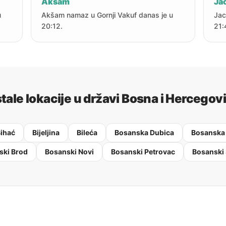
Akšam
Jac
u
Akšam namaz u Gornji Vakuf danas je u
Jac
20:12.
21:
tale lokacije u državi Bosna i Hercegov
ihać
Bijeljina
Bileća
Bosanska Dubica
Bosanska
ski Brod
Bosanski Novi
Bosanski Petrovac
Bosanski