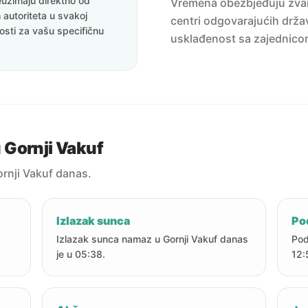
uzimaju direktno od
Vremena obezbjeđuju zvanič
 autoriteta u svakoj
centri odgovarajućih držav
nosti za vašu specifičnu
usklađenost sa zajednico
 Gornji Vakuf
rnji Vakuf danas.
Izlazak sunca
Po
Izlazak sunca namaz u Gornji Vakuf danas
Pod
je u 05:38.
12: