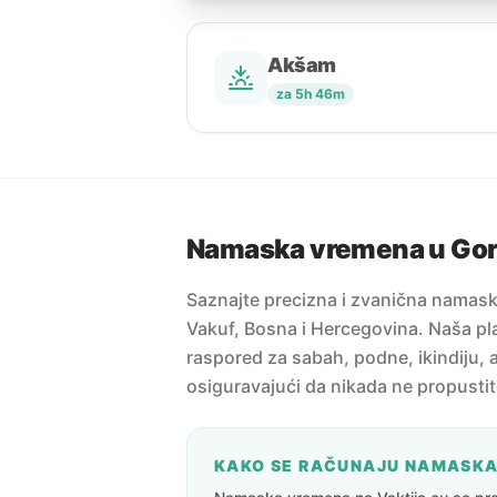
Akšam
za 5h 46m
Namaska vremena u Gor
Saznajte precizna i zvanična namask
Vakuf, Bosna i Hercegovina. Naša pla
raspored za sabah, podne, ikindiju, a
osiguravajući da nikada ne propusti
KAKO SE RAČUNAJU NAMASK