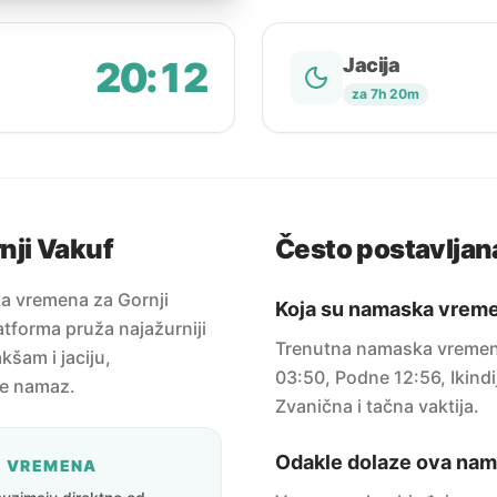
20:12
Jacija
za 7h 20m
nji Vakuf
Često postavljana
a vremena za Gornji
Koja su namaska vreme
tforma pruža najažurniji
Trenutna namaska vremena
kšam i jaciju,
03:50, Podne 12:56, Ikindi
te namaz.
Zvanična i tačna vaktija.
Odakle dolaze ova na
A VREMENA