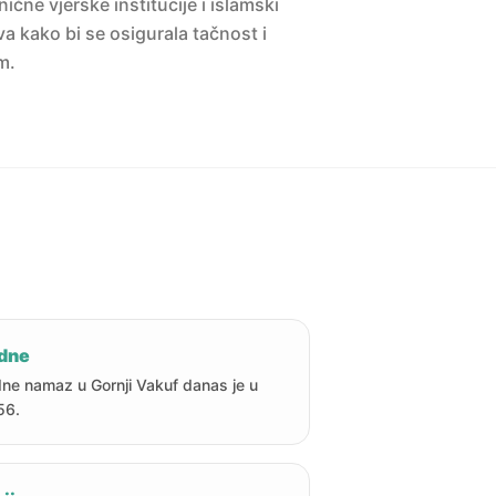
ne vjerske institucije i islamski
a kako bi se osigurala tačnost i
m.
dne
ne namaz u Gornji Vakuf danas je u
56.