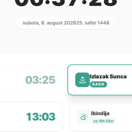
subota, 8. august 2026
25. safer 1448
Izlazak Sunca
03:25
SADA
13:03
Ikindija
za 10h 25m