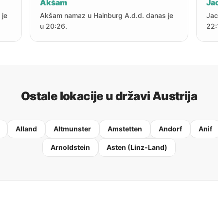
Akšam
Jac
 je
Akšam namaz u Hainburg A.d.d. danas je
Jac
u 20:26.
22:
Ostale lokacije u državi Austrija
Alland
Altmunster
Amstetten
Andorf
Anif
Arnoldstein
Asten (Linz-Land)