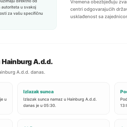
uzimaju direktno od
Vremena obezbjeđuju zvanič
 autoriteta u svakoj
centri odgovarajućih držav
nosti za vašu specifičnu
usklađenost sa zajednico
 Hainburg A.d.d.
inburg A.d.d. danas.
Izlazak sunca
Po
je u
Izlazak sunca namaz u Hainburg A.d.d.
Pod
danas je u 05:30.
13: