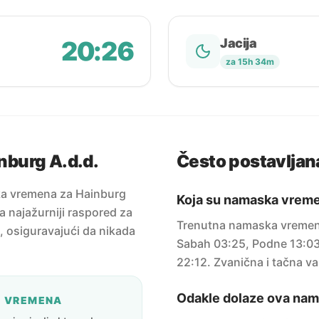
20:26
Jacija
za 15h 34m
burg A.d.d.
Često postavljana
ka vremena za Hainburg
Koja su namaska vreme
a najažurniji raspored za
Trenutna namaska vremena
u, osiguravajući da nikada
Sabah 03:25, Podne 13:03, 
22:12. Zvanična i tačna vak
Odakle dolaze ova na
A VREMENA