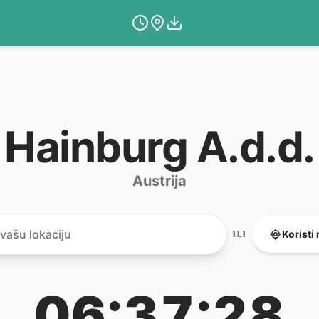
Hainburg A.d.d.
Austrija
Koristi
ILI
06:37:28