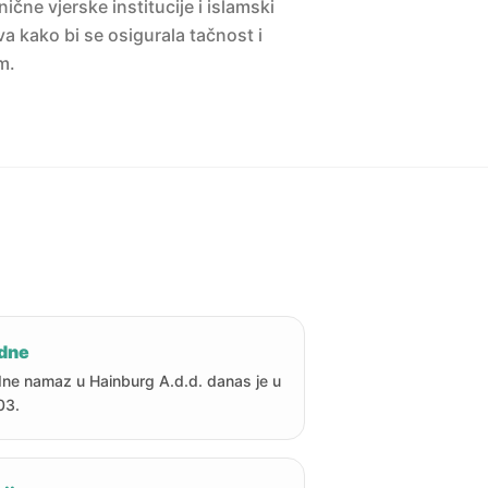
ne vjerske institucije i islamski
a kako bi se osigurala tačnost i
m.
dne
ne namaz u Hainburg A.d.d. danas je u
03.