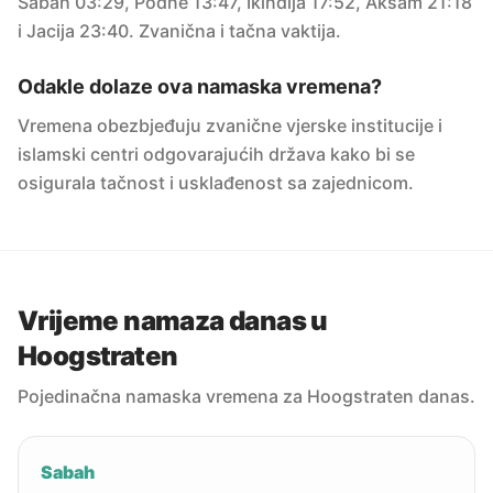
Sabah 03:29, Podne 13:47, Ikindija 17:52, Akšam 21:18
i Jacija 23:40. Zvanična i tačna vaktija.
Odakle dolaze ova namaska vremena?
Vremena obezbjeđuju zvanične vjerske institucije i
islamski centri odgovarajućih država kako bi se
osigurala tačnost i usklađenost sa zajednicom.
Vrijeme namaza danas u
Hoogstraten
Pojedinačna namaska vremena za Hoogstraten danas.
Sabah