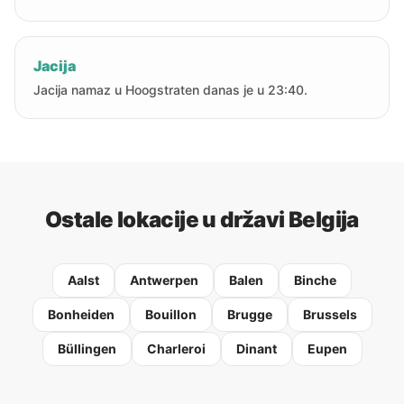
Jacija
Jacija namaz u Hoogstraten danas je u 23:40.
Ostale lokacije u državi Belgija
Aalst
Antwerpen
Balen
Binche
Bonheiden
Bouillon
Brugge
Brussels
Büllingen
Charleroi
Dinant
Eupen