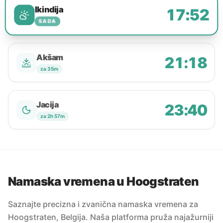
Ikindija
17:52
SADA
Akšam
21:18
za 35m
Jacija
23:40
za 2h 57m
Namaska vremena u Hoogstraten
Saznajte precizna i zvanična namaska vremena za
Hoogstraten, Belgija. Naša platforma pruža najažurniji