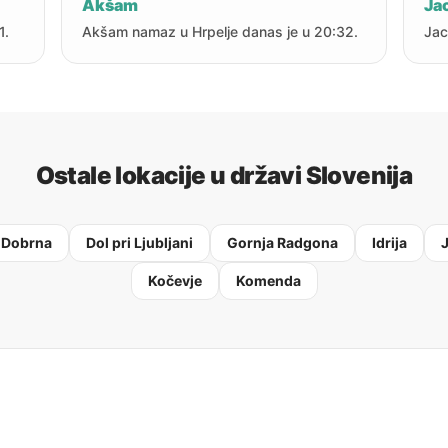
Akšam
Jac
1.
Akšam namaz u Hrpelje danas je u 20:32.
Jac
Ostale lokacije u državi Slovenija
Dobrna
Dol pri Ljubljani
Gornja Radgona
Idrija
Kočevje
Komenda