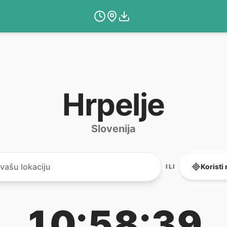
Hrpelje
Slovenija
Koristi
ILI
10:58:39