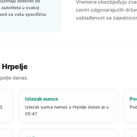
uzimaju direktno od
Vremena obezbjeđuju zvanič
 autoriteta u svakoj
centri odgovarajućih držav
nosti za vašu specifičnu
usklađenost sa zajednico
 Hrpelje
pelje danas.
Izlazak sunca
Po
3.
Izlazak sunca namaz u Hrpelje danas je u
Pod
05:47.