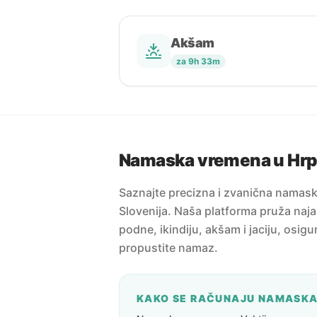
Akšam
za 9h 33m
Namaska vremena u Hrp
Saznajte precizna i zvanična namask
Slovenija. Naša platforma pruža naja
podne, ikindiju, akšam i jaciju, osig
propustite namaz.
KAKO SE RAČUNAJU NAMASK