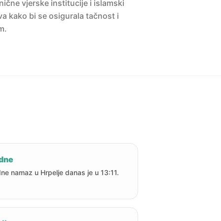
ne vjerske institucije i islamski
a kako bi se osigurala tačnost i
m.
dne
ne namaz u Hrpelje danas je u 13:11.