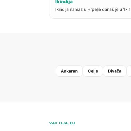
Ikindija
Ikindija namaz u Hrpelje danas je u 17:1
Ankaran
Celje
Divača
VAKTIJA.EU