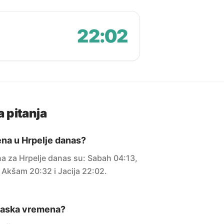
22:02
 pitanja
na u Hrpelje danas?
 za Hrpelje danas su: Sabah 04:13,
, Akšam 20:32 i Jacija 22:02.
maska vremena?