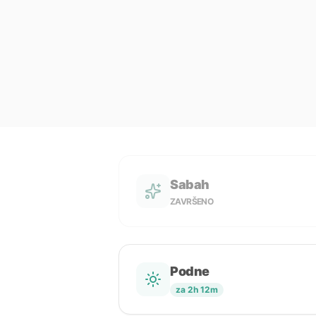
Sabah
ZAVRŠENO
Podne
za 2h 12m