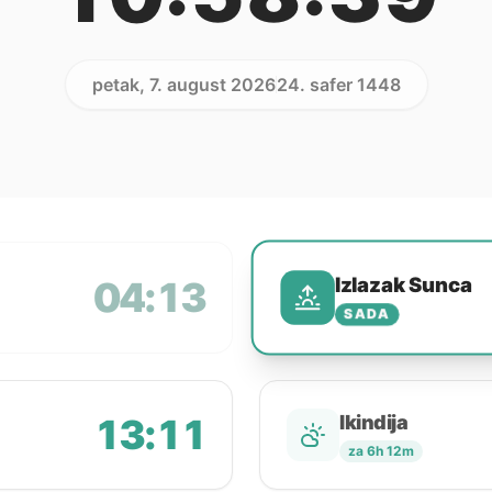
petak, 7. august 2026
24. safer 1448
Izlazak Sunca
04:13
SADA
13:11
Ikindija
za 6h 12m