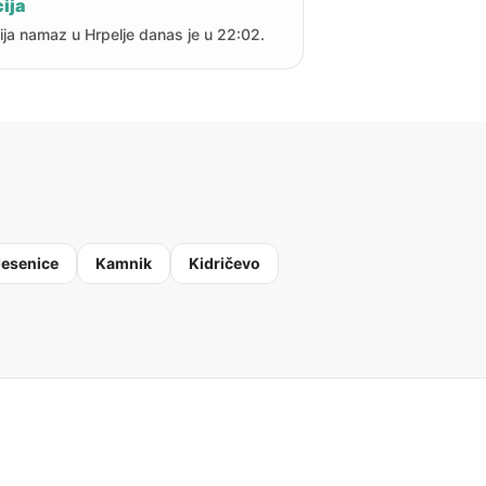
ija
ija namaz u Hrpelje danas je u 22:02.
Jesenice
Kamnik
Kidričevo