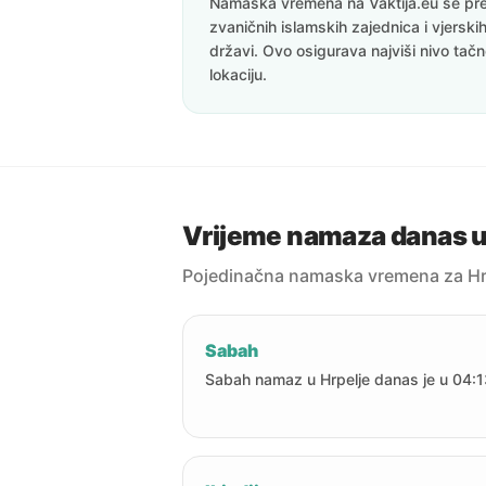
Namaska vremena na Vaktija.eu se pre
zvaničnih islamskih zajednica i vjerskih
državi. Ovo osigurava najviši nivo tač
lokaciju.
Vrijeme namaza danas u
Pojedinačna namaska vremena za Hr
Sabah
Sabah namaz u Hrpelje danas je u 04:1