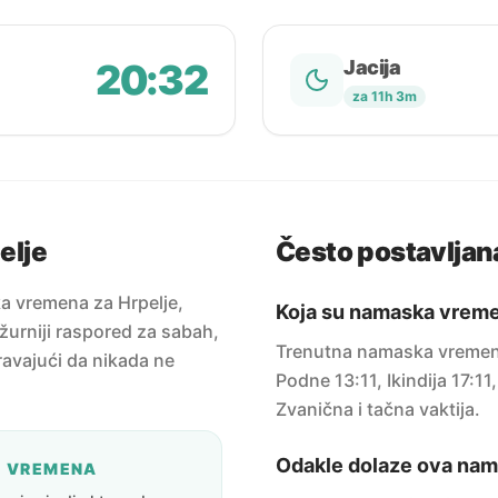
20:32
Jacija
za 11h 3m
elje
Često postavljana
a vremena za Hrpelje,
Koja su namaska vreme
žurniji raspored za sabah,
Trenutna namaska vremena
uravajući da nikada ne
Podne 13:11, Ikindija 17:11
Zvanična i tačna vaktija.
Odakle dolaze ova na
A VREMENA