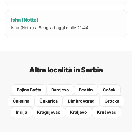
Isha (Notte)
Isha (Notte) a Beograd oggi è alle 21:44.
Altre località in Serbia
Bajina Bašta
Barajevo
Beočin
Čačak
Čajetina
Čukarica
Dimitrovgrad
Grocka
Indija
Kragujevac
Kraljevo
Kruševac