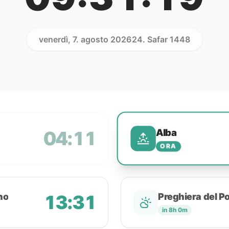
venerdì, 7. agosto 2026
24. Safar 1448
Alba
04:11
ORA
no
13:31
Preghiera del P
in 8h 0m