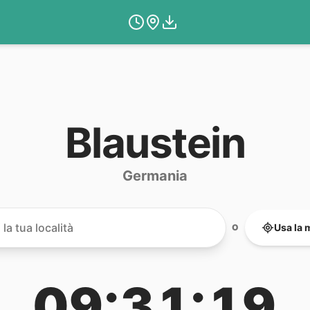
Blaustein
Germania
Usa la 
O
09:31:19