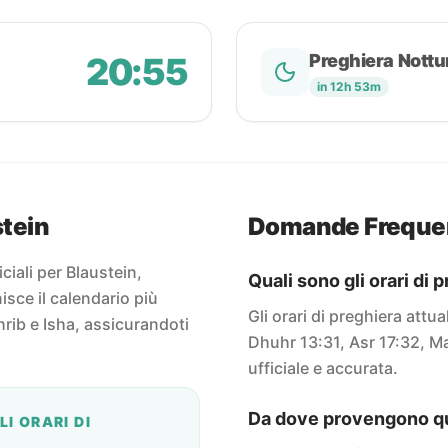
20:55
Preghiera Nottu
in 12h 53m
stein
Domande Freque
iciali per Blaustein,
Quali sono gli orari di 
sce il calendario più
Gli orari di preghiera attua
rib e Isha, assicurandoti
Dhuhr 13:31, Asr 17:32, Ma
ufficiale e accurata.
Da dove provengono que
I ORARI DI