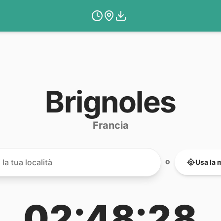
Brignoles
Francia
Usa la 
O
02:48:28