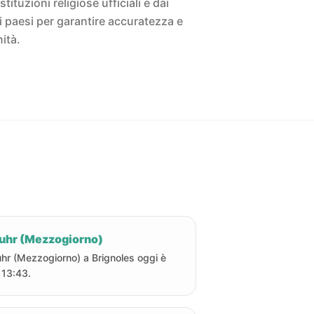
istituzioni religiose ufficiali e dai
ivi paesi per garantire accuratezza e
ità.
uhr (Mezzogiorno)
hr (Mezzogiorno) a Brignoles oggi è
e 13:43.