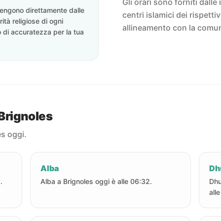
Gli orari sono forniti dalle 
ovengono direttamente dalle
centri islamici dei rispett
rità religiose di ogni
allineamento con la comun
o di accuratezza per la tua
 Brignoles
es oggi.
Alba
Dh
.
Alba a Brignoles oggi è alle 06:32.
Dhu
all