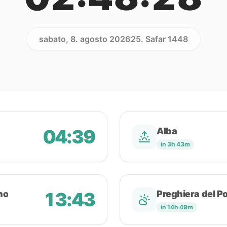
sabato, 8. agosto 2026
25. Safar 1448
04:39
Alba
in 3h 43m
no
13:43
Preghiera del P
in 14h 49m