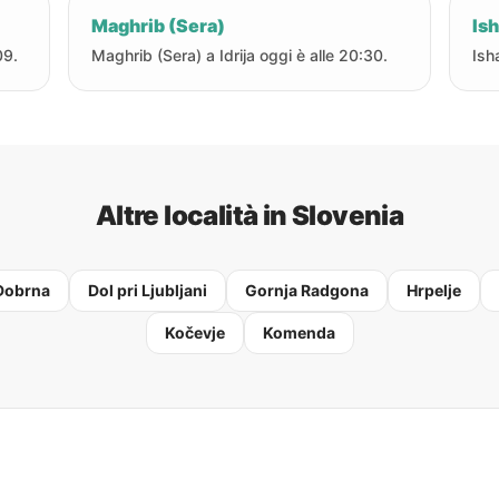
Maghrib (Sera)
Ish
09.
Maghrib (Sera) a Idrija oggi è alle 20:30.
Ish
Altre località in Slovenia
Dobrna
Dol pri Ljubljani
Gornja Radgona
Hrpelje
Kočevje
Komenda