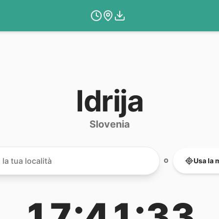
Idrija
Slovenia
Usa la 
O
17:41:33