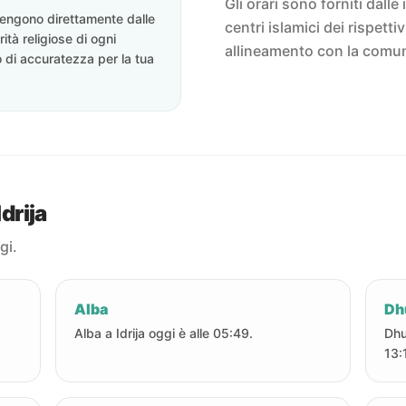
Gli orari sono forniti dalle 
ovengono direttamente dalle
centri islamici dei rispett
rità religiose di ogni
allineamento con la comun
o di accuratezza per la tua
drija
gi.
Alba
Dh
Alba a Idrija oggi è alle 05:49.
Dhu
13: