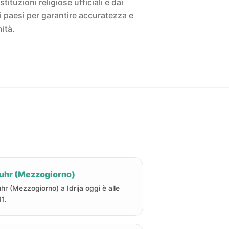
istituzioni religiose ufficiali e dai
ivi paesi per garantire accuratezza e
ità.
uhr (Mezzogiorno)
hr (Mezzogiorno) a Idrija oggi è alle
11.