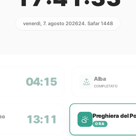
venerdì, 7. agosto 2026
24. Safar 1448
04:15
Alba
COMPLETATO
Preghiera del P
13:11
no
ORA