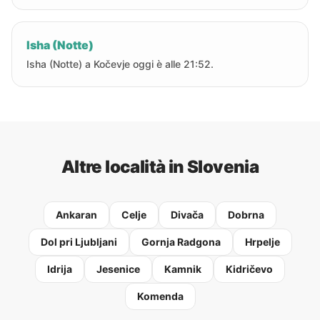
Isha (Notte)
Isha (Notte) a Kočevje oggi è alle 21:52.
Altre località in Slovenia
Ankaran
Celje
Divača
Dobrna
Dol pri Ljubljani
Gornja Radgona
Hrpelje
Idrija
Jesenice
Kamnik
Kidričevo
Komenda