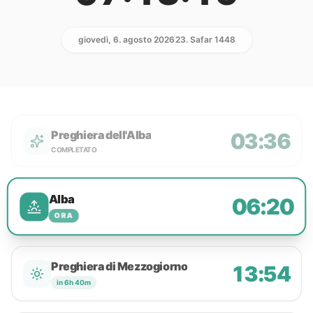
giovedì, 6. agosto 2026
23. Safar 1448
Preghiera dell'Alba
03:36
COMPLETATO
Alba
06:20
ORA
Preghiera di Mezzogiorno
13:54
in 6h 40m