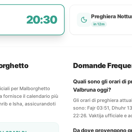
20:30
Preghiera Nottu
in 12m
borghetto
Domande Freque
Quali sono gli orari di
ficiali per Malborghetto
Valbruna oggi?
a fornisce il calendario più
Gli orari di preghiera att
rib e Isha, assicurandoti
sono: Fajr 03:51, Dhuhr 13
22:26. Vaktija ufficiale e 
Da dove provengono que