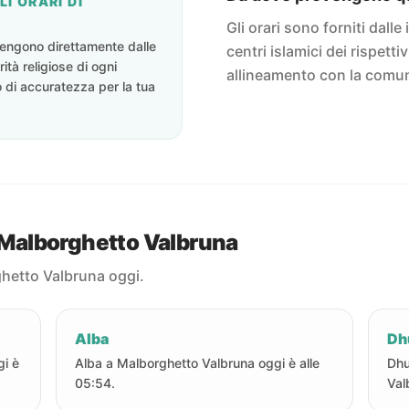
I ORARI DI
Gli orari sono forniti dalle 
ovengono direttamente dalle
centri islamici dei rispett
rità religiose di ogni
allineamento con la comun
o di accuratezza per la tua
a Malborghetto Valbruna
ghetto Valbruna oggi.
Alba
Dh
gi è
Alba a Malborghetto Valbruna oggi è alle
Dhu
05:54.
Val