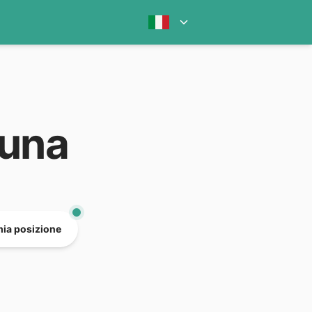
runa
mia posizione