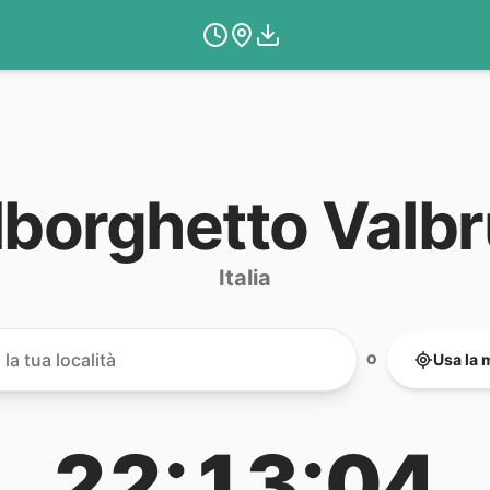
borghetto Valb
Italia
Usa la 
O
22:13:04