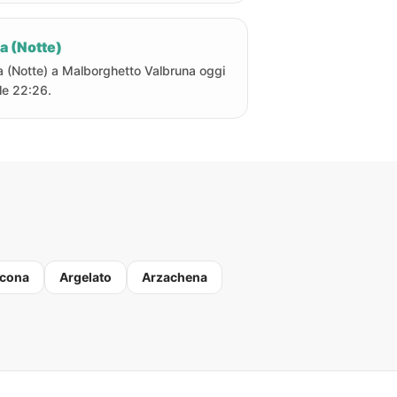
a (Notte)
a (Notte) a Malborghetto Valbruna oggi
lle 22:26.
cona
Argelato
Arzachena