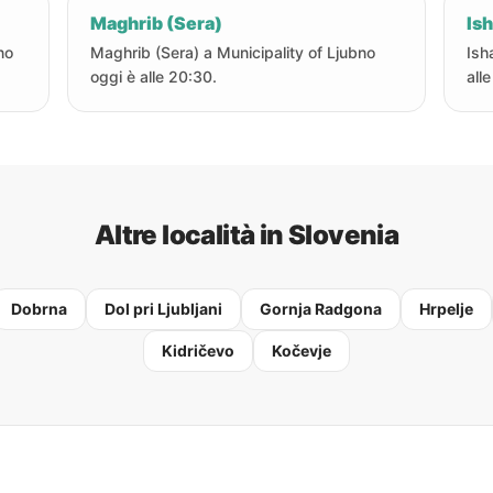
Maghrib (Sera)
Ish
no
Maghrib (Sera) a Municipality of Ljubno
Ish
oggi è alle 20:30.
all
Altre località in Slovenia
Dobrna
Dol pri Ljubljani
Gornja Radgona
Hrpelje
Kidričevo
Kočevje