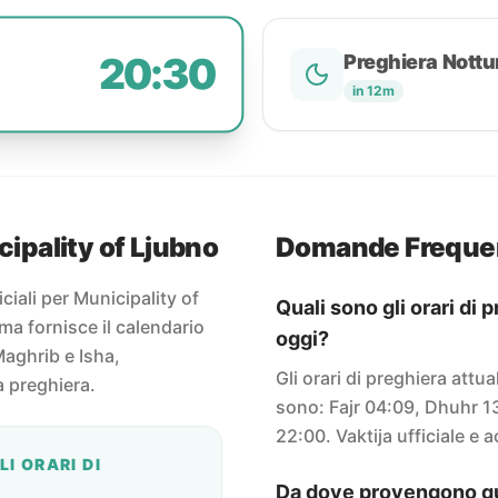
20:30
Preghiera Nottu
in 12m
cipality of Ljubno
Domande Freque
iciali per Municipality of
Quali sono gli orari di 
ma fornisce il calendario
oggi?
Maghrib e Isha,
Gli orari di preghiera attu
a preghiera.
sono: Fajr 04:09, Dhuhr 1
22:00. Vaktija ufficiale e 
I ORARI DI
Da dove provengono que