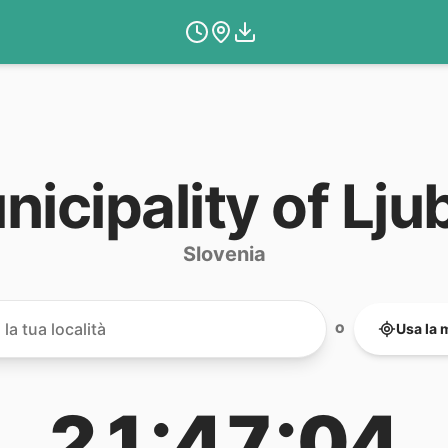
nicipality of Lju
Slovenia
Usa la 
O
21:47:04