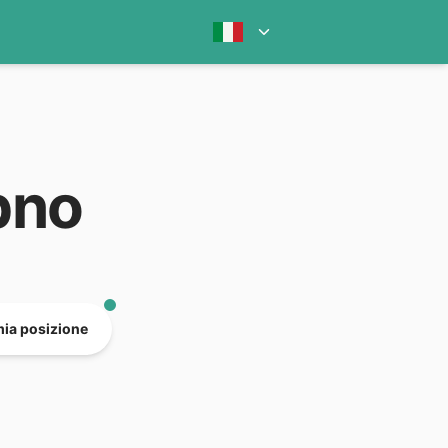
bno
mia posizione