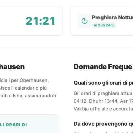
21:21
Preghiera Nottu
in 20h 24m
erhausen
Domande Freque
ficiali per Oberhausen,
Quali sono gli orari di
sce il calendario più
Gli orari di preghiera attu
rib e Isha, assicurandoti
04:12, Dhuhr 13:44, Asr 17
Vaktija ufficiale e accurata
Da dove provengono que
I ORARI DI