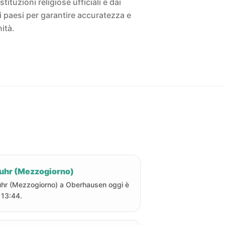
istituzioni religiose ufficiali e dai
ivi paesi per garantire accuratezza e
ità.
uhr (Mezzogiorno)
hr (Mezzogiorno) a Oberhausen oggi è
e 13:44.