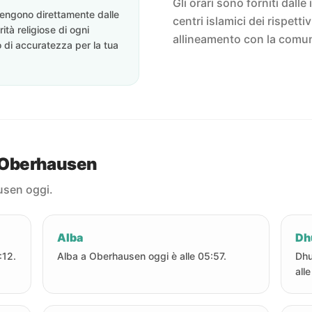
Gli orari sono forniti dalle 
ovengono direttamente dalle
centri islamici dei rispett
rità religiose di ogni
allineamento con la comun
o di accuratezza per la tua
a Oberhausen
ausen oggi.
Alba
Dh
:12.
Alba a Oberhausen oggi è alle 05:57.
Dhu
all