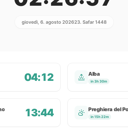
giovedì, 6. agosto 2026
23. Safar 1448
04:12
Alba
in 3h 30m
no
13:44
Preghiera del P
in 15h 22m